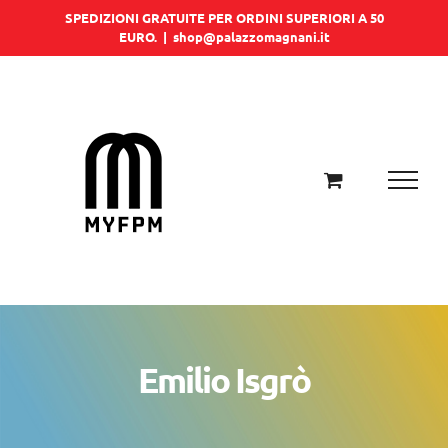
Salta
SPEDIZIONI GRATUITE PER ORDINI SUPERIORI A 50
EURO.
|
shop@palazzomagnani.it
al
contenuto
Emilio Isgrò