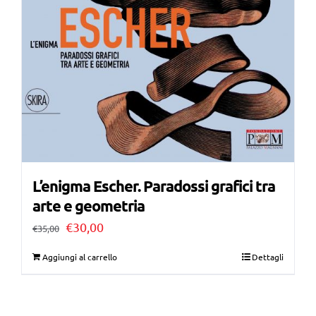
L’enigma Escher. Paradossi grafici tra
arte e geometria
Il
Il
€
30,00
€
35,00
prezzo
prezzo
Aggiungi al carrello
Dettagli
originale
attuale
era:
è: