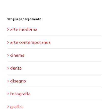
€35,00.
€30,00.
Sfoglia per argomento
arte moderna
arte contemporanea
cinema
danza
disegno
fotografia
grafica