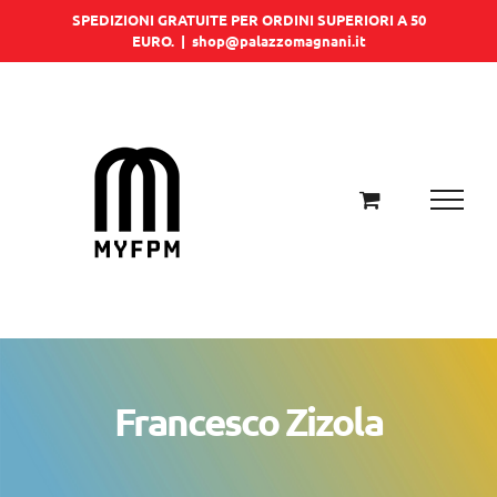
Salta
SPEDIZIONI GRATUITE PER ORDINI SUPERIORI A 50
EURO.
|
shop@palazzomagnani.it
al
contenuto
Francesco Zizola