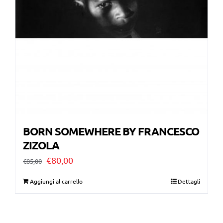
BORN SOMEWHERE BY FRANCESCO
ZIZOLA
Il
Il
€
80,00
€
85,00
prezzo
prezzo
Aggiungi al carrello
Dettagli
originale
attuale
era:
è: