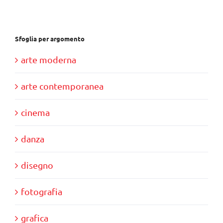
€85,00.
€80,00.
Sfoglia per argomento
arte moderna
arte contemporanea
cinema
danza
disegno
fotografia
grafica