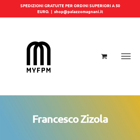
Salta
SPEDIZIONI GRATUITE PER ORDINI SUPERIORI A 50
EURO.
|
shop@palazzomagnani.it
al
contenuto
Francesco Zizola