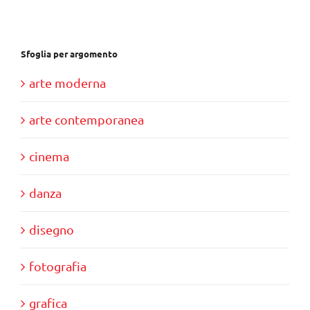
€85,00.
€80,00.
Sfoglia per argomento
arte moderna
arte contemporanea
cinema
danza
disegno
fotografia
grafica