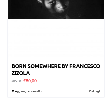
BORN SOMEWHERE BY FRANCESCO
ZIZOLA
Il
Il
€
80,00
€
85,00
prezzo
prezzo
Aggiungi al carrello
Dettagli
originale
attuale
era:
è: