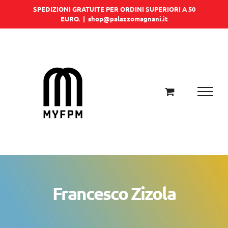
Salta
SPEDIZIONI GRATUITE PER ORDINI SUPERIORI A 50
EURO.
|
shop@palazzomagnani.it
al
contenuto
Francesco Zizola