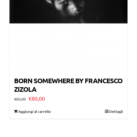
BORN SOMEWHERE BY FRANCESCO
ZIZOLA
Il
Il
€
80,00
€
85,00
prezzo
prezzo
Aggiungi al carrello
Dettagli
originale
attuale
era:
è: