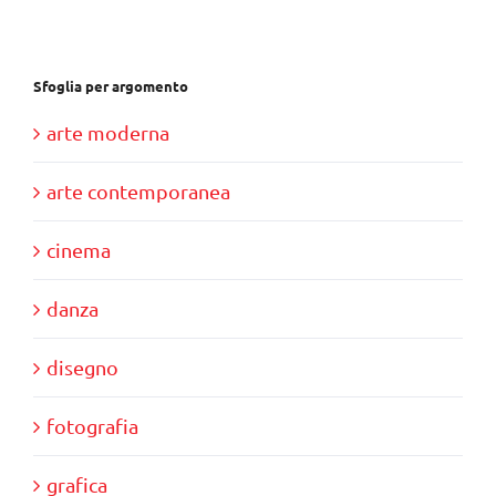
€85,00.
€80,00.
Sfoglia per argomento
arte moderna
arte contemporanea
cinema
danza
disegno
fotografia
grafica