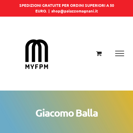
Salta
SPEDIZIONI GRATUITE PER ORDINI SUPERIORI A 50
EURO.
|
shop@palazzomagnani.it
al
contenuto
Giacomo Balla