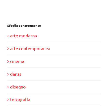
€37,00.
€35,00.
Sfoglia per argomento
arte moderna
arte contemporanea
cinema
danza
disegno
fotografia