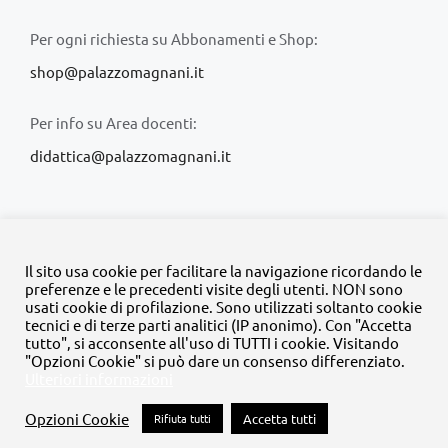
Per ogni richiesta su Abbonamenti e Shop:
shop@palazzomagnani.it
Per info su Area docenti:
didattica@palazzomagnani.it
Il sito usa cookie per facilitare la navigazione ricordando le
preferenze e le precedenti visite degli utenti. NON sono
usati cookie di profilazione. Sono utilizzati soltanto cookie
© Copyright 2020 -
2026 | Tutti i diritti riservati | MyFpm è un
tecnici e di terze parti analitici (IP anonimo). Con "Accetta
progetto della
Fondazione Palazzo Magnani
tutto", si acconsente all'uso di TUTTI i cookie. Visitando
"Opzioni Cookie" si può dare un consenso differenziato.
Ulteriori informazioni
Facebook
Instagram
Twitter
LinkedIn
YouTube
Opzioni Cookie
Rifiuta tutti
Accetta tutti