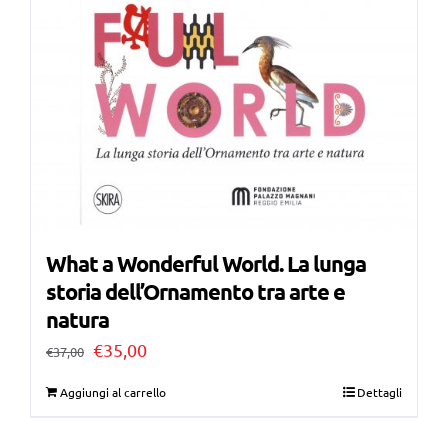
What a Wonderful World. La lunga
storia dell’Ornamento tra arte e
natura
Il
Il
€
35,00
€
37,00
prezzo
prezzo
Aggiungi al carrello
Dettagli
originale
attuale
era:
è: