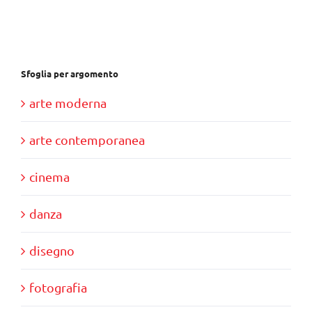
€37,00.
€35,00.
Sfoglia per argomento
arte moderna
arte contemporanea
cinema
danza
disegno
fotografia