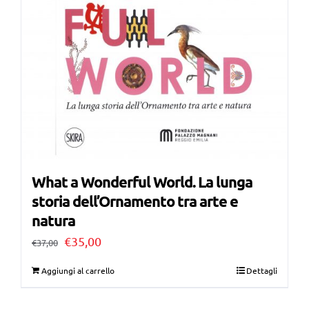
What a Wonderful World. La lunga
storia dell’Ornamento tra arte e
natura
Il
Il
€
35,00
€
37,00
prezzo
prezzo
Aggiungi al carrello
Dettagli
originale
attuale
era:
è: