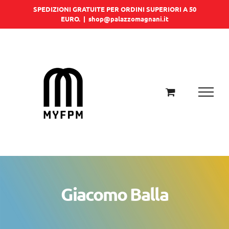
Salta
SPEDIZIONI GRATUITE PER ORDINI SUPERIORI A 50
EURO.
|
shop@palazzomagnani.it
al
contenuto
Giacomo Balla