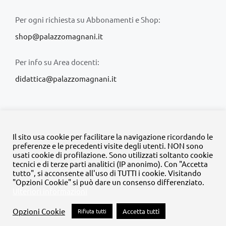
Per ogni richiesta su Abbonamenti e Shop:
shop@palazzomagnani.it
Per info su Area docenti:
didattica@palazzomagnani.it
Il sito usa cookie per facilitare la navigazione ricordando le
preferenze e le precedenti visite degli utenti. NON sono
usati cookie di profilazione. Sono utilizzati soltanto cookie
© Copyright 2020 -
2026 | Tutti i diritti riservati | MyFpm è un
tecnici e di terze parti analitici (IP anonimo). Con "Accetta
progetto della
Fondazione Palazzo Magnani
tutto", si acconsente all'uso di TUTTI i cookie. Visitando
"Opzioni Cookie" si può dare un consenso differenziato.
Ulteriori informazioni
Facebook
Instagram
Twitter
LinkedIn
YouTube
Opzioni Cookie
Rifiuta tutti
Accetta tutti