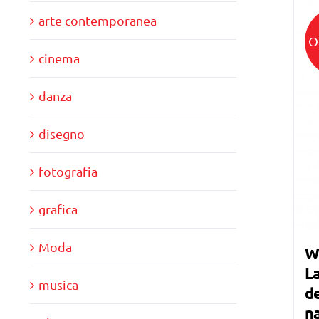
arte contemporanea
O
cinema
danza
disegno
fotografia
grafica
Moda
W
La
musica
de
n