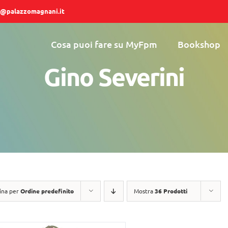
@palazzomagnani.it
Cosa puoi fare su MyFpm
Bookshop
Gino Severini
ina per
Ordine predefinito
Mostra
36 Prodotti