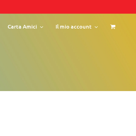
Carta Amici
Il mio account