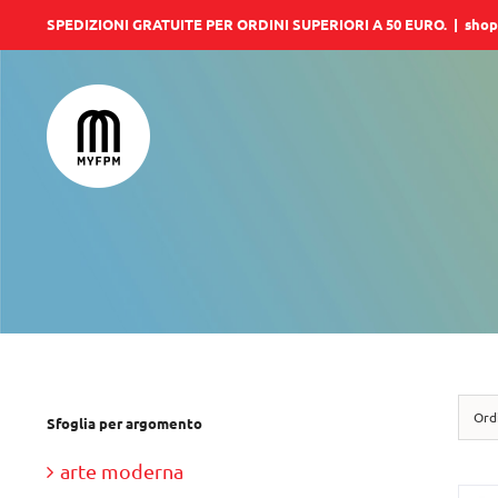
Salta
SPEDIZIONI GRATUITE PER ORDINI SUPERIORI A 50 EURO.
|
shop
al
contenuto
Ord
Sfoglia per argomento
arte moderna