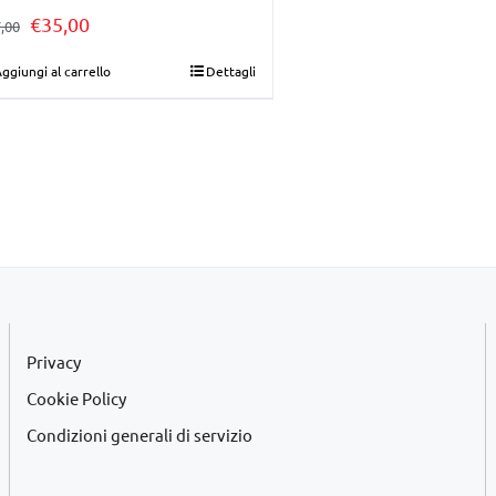
Il
Il
€
35,00
,00
prezzo
prezzo
ggiungi al carrello
Dettagli
originale
attuale
era:
è:
€37,00.
€35,00.
Privacy
Cookie Policy
Condizioni generali di servizio