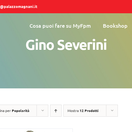
@palazzomagnani.it
Cosa puoi fare su MyFpm
Bookshop
Gino Severini
ina per
Popolarità
Mostra
12 Prodotti