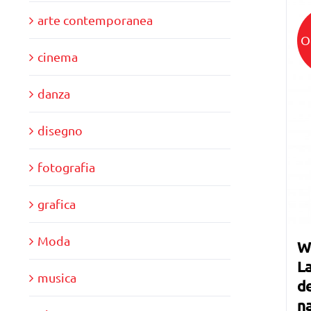
arte contemporanea
O
cinema
danza
disegno
fotografia
grafica
Moda
W
La
musica
de
n