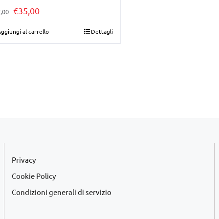
Il
Il
€
35,00
,00
prezzo
prezzo
ggiungi al carrello
Dettagli
originale
attuale
era:
è:
€37,00.
€35,00.
Privacy
Cookie Policy
Condizioni generali di servizio