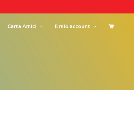
Carta Amici
Il mio account