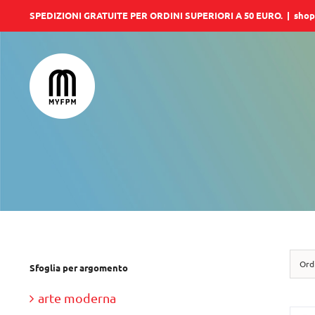
Salta
SPEDIZIONI GRATUITE PER ORDINI SUPERIORI A 50 EURO.
|
shop
al
contenuto
Ord
Sfoglia per argomento
arte moderna