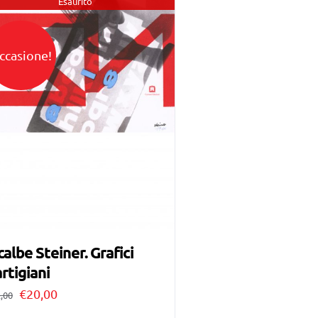
Esaurito
ccasione!
calbe Steiner. Grafici
rtigiani
Il
Il
€
20,00
,00
prezzo
prezzo