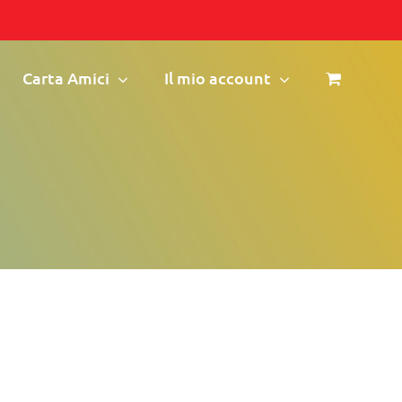
Carta Amici
Il mio account