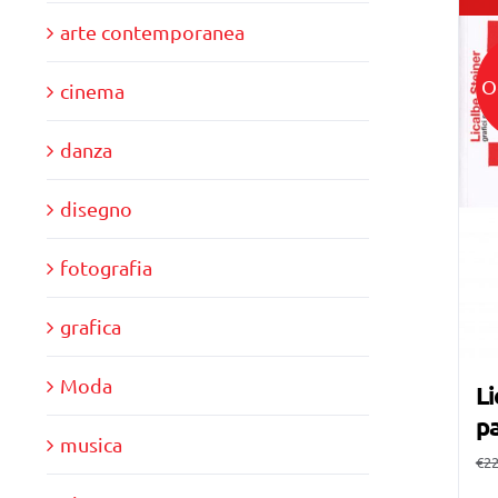
arte contemporanea
O
cinema
danza
disegno
fotografia
grafica
Moda
Li
pa
musica
€
22