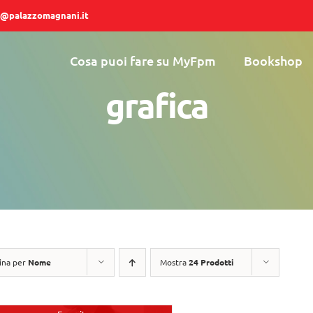
@palazzomagnani.it
Cosa puoi fare su MyFpm
Bookshop
grafica
ina per
Nome
Mostra
24 Prodotti