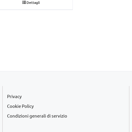
Dettagli
originale
attuale
era:
è:
€22,00.
€20,00.
Privacy
Cookie Policy
Condizioni generali di servizio