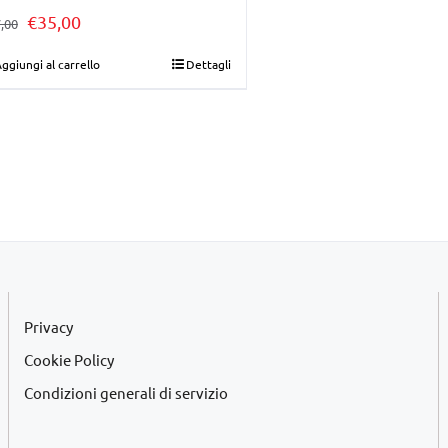
Il
Il
€
35,00
,00
prezzo
prezzo
ggiungi al carrello
Dettagli
originale
attuale
era:
è:
€37,00.
€35,00.
Privacy
Cookie Policy
Condizioni generali di servizio