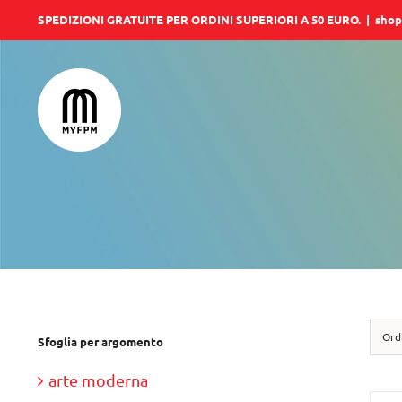
Salta
SPEDIZIONI GRATUITE PER ORDINI SUPERIORI A 50 EURO.
|
shop
al
contenuto
Ord
Sfoglia per argomento
arte moderna