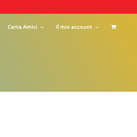
Carta Amici
Il mio account