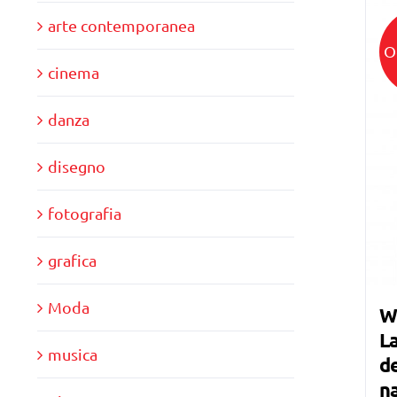
arte contemporanea
O
cinema
danza
disegno
fotografia
grafica
Moda
W
La
musica
de
n