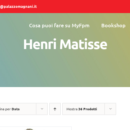
@palazzomagnani.it
Cosa puoi fare su MyFpm
Bookshop
Henri Matisse
ina per
Data
Mostra
36 Prodotti