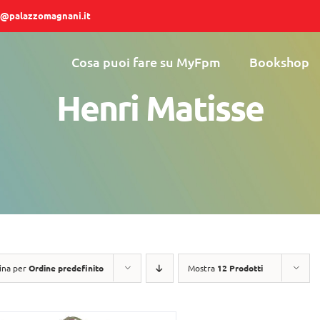
@palazzomagnani.it
Cosa puoi fare su MyFpm
Bookshop
Henri Matisse
ina per
Ordine predefinito
Mostra
12 Prodotti