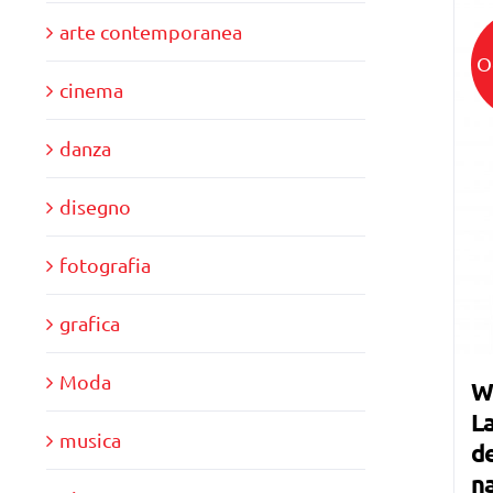
arte contemporanea
O
cinema
danza
disegno
fotografia
grafica
Moda
W
La
musica
de
n