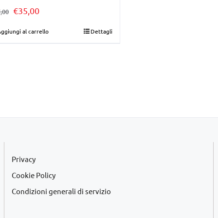
Il
Il
€
35,00
,00
prezzo
prezzo
ggiungi al carrello
Dettagli
originale
attuale
era:
è:
€37,00.
€35,00.
Privacy
Cookie Policy
Condizioni generali di servizio