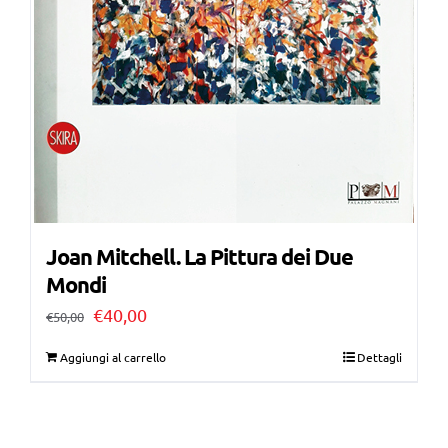
Joan Mitchell. La Pittura dei Due
Mondi
Il
Il
€
40,00
€
50,00
prezzo
prezzo
Aggiungi al carrello
Dettagli
originale
attuale
era:
è:
€50,00.
€40,00.