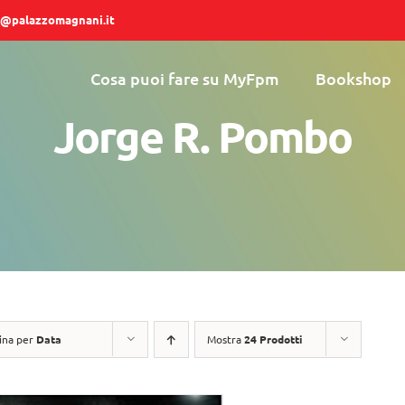
@palazzomagnani.it
Cosa puoi fare su MyFpm
Bookshop
Jorge R. Pombo
ina per
Data
Mostra
24 Prodotti