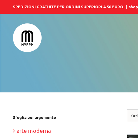
Salta
SPEDIZIONI GRATUITE PER ORDINI SUPERIORI A 50 EURO.
|
shop
al
contenuto
Ord
Sfoglia per argomento
arte moderna