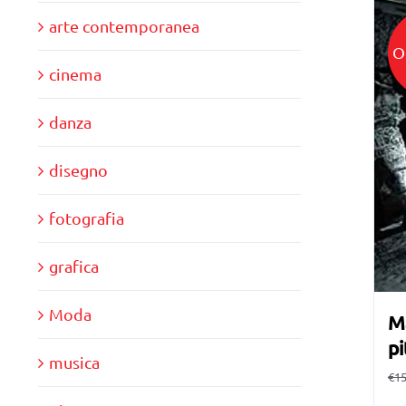
arte contemporanea
O
cinema
danza
disegno
fotografia
grafica
Moda
Ma
pi
musica
€
15