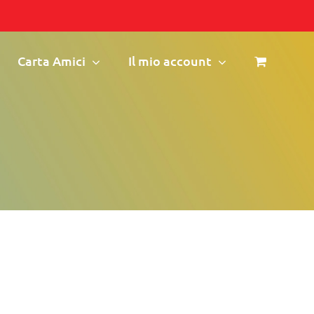
Carta Amici
Il mio account