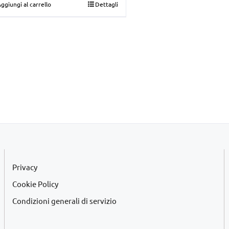
ggiungi al carrello
Dettagli
originale
attuale
era:
è:
€15,00.
€10,00.
Privacy
Cookie Policy
Condizioni generali di servizio