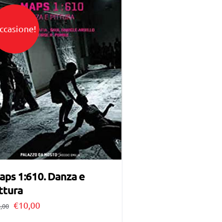
ccasione!
ps 1:610. Danza e
ttura
Il
Il
€
10,00
,00
prezzo
prezzo