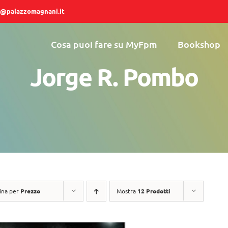
@palazzomagnani.it
Cosa puoi fare su MyFpm
Bookshop
Jorge R. Pombo
ina per
Prezzo
Mostra
12 Prodotti