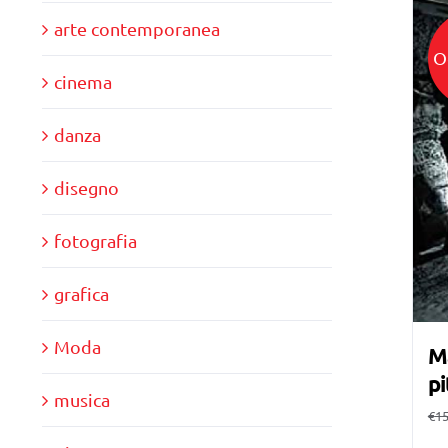
arte contemporanea
O
cinema
danza
disegno
fotografia
grafica
Moda
Ma
pi
musica
€
15