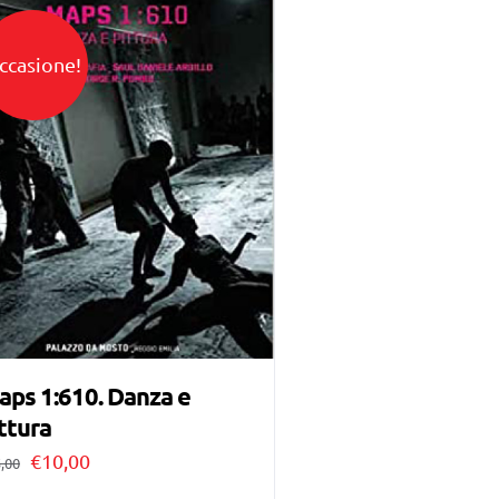
ccasione!
ps 1:610. Danza e
ttura
Il
Il
€
10,00
,00
prezzo
prezzo