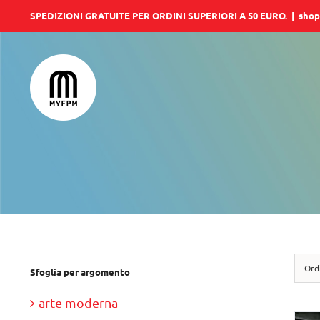
Salta
SPEDIZIONI GRATUITE PER ORDINI SUPERIORI A 50 EURO.
|
shop
al
contenuto
Ord
Sfoglia per argomento
arte moderna