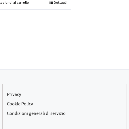
ggiungi al carrello
Dettagli
originale
attuale
era:
è:
€15,00.
€10,00.
Privacy
Cookie Policy
Condizioni generali di servizio