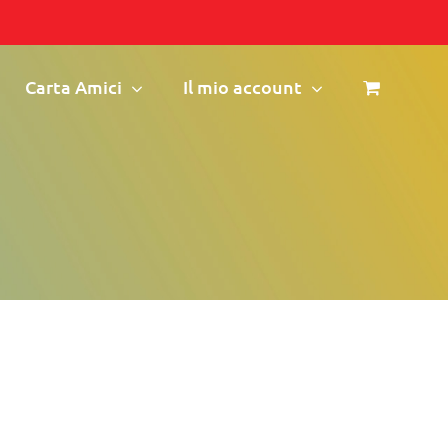
Carta Amici
Il mio account