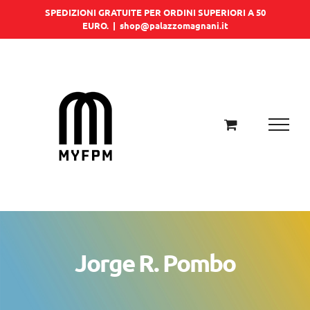
Salta
SPEDIZIONI GRATUITE PER ORDINI SUPERIORI A 50
EURO.
|
shop@palazzomagnani.it
al
contenuto
Jorge R. Pombo