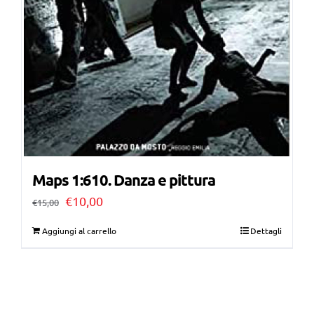
Maps 1:610. Danza e pittura
Il
Il
€
10,00
€
15,00
prezzo
prezzo
Aggiungi al carrello
Dettagli
originale
attuale
era:
è:
€15,00.
€10,00.