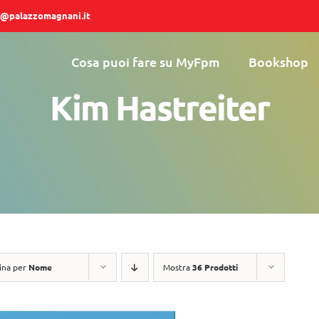
@palazzomagnani.it
Cosa puoi fare su MyFpm
Bookshop
Kim Hastreiter
ina per
Nome
Mostra
36 Prodotti