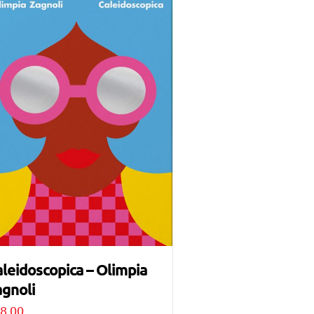
leidoscopica – Olimpia
gnoli
8,00