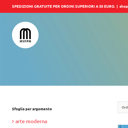
Salta
SPEDIZIONI GRATUITE PER ORDINI SUPERIORI A 50 EURO.
|
shop
al
contenuto
Ord
Sfoglia per argomento
arte moderna