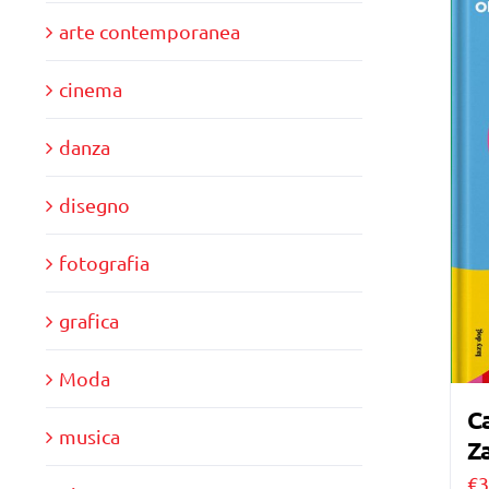
arte contemporanea
cinema
danza
disegno
fotografia
grafica
Moda
Ca
musica
Za
€
3