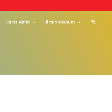
Carta Amici
Il mio account