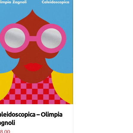
leidoscopica – Olimpia
gnoli
8,00