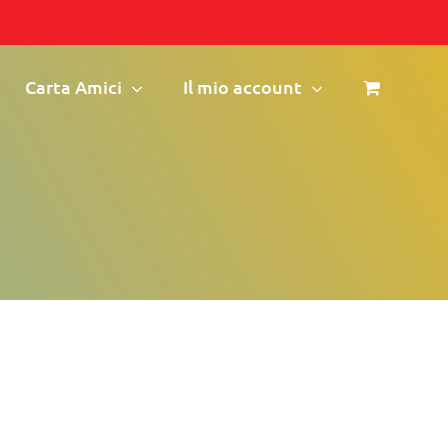
Carta Amici
Il mio account