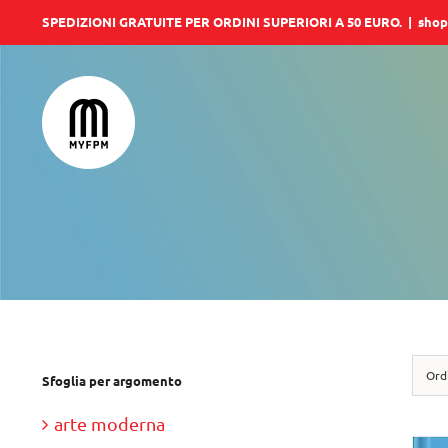
Salta
SPEDIZIONI GRATUITE PER ORDINI SUPERIORI A 50 EURO.
|
shop
al
contenuto
Ord
Sfoglia per argomento
arte moderna