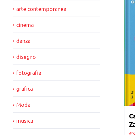
arte contemporanea
cinema
danza
disegno
fotografia
grafica
Moda
Ca
musica
Za
€
3