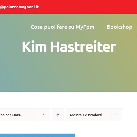
@palazzomagnani.it
Cosa puoi fare su MyFpm
Bookshop
Kim Hastreiter
ina per
Data
Mostra
12 Prodotti