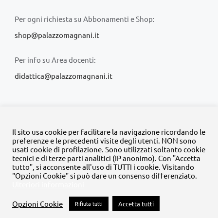
Per ogni richiesta su Abbonamenti e Shop:
shop@palazzomagnani.it
Per info su Area docenti:
didattica@palazzomagnani.it
Il sito usa cookie per facilitare la navigazione ricordando le
preferenze e le precedenti visite degli utenti. NON sono
usati cookie di profilazione. Sono utilizzati soltanto cookie
© Copyright 2020 -
2026 | Tutti i diritti riservati | MyFpm è un
tecnici e di terze parti analitici (IP anonimo). Con "Accetta
progetto della
Fondazione Palazzo Magnani
tutto", si acconsente all'uso di TUTTI i cookie. Visitando
"Opzioni Cookie" si può dare un consenso differenziato.
Ulteriori informazioni
Facebook
Instagram
Twitter
LinkedIn
YouTube
Opzioni Cookie
Rifiuta tutti
Accetta tutti