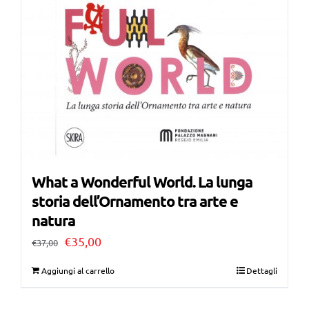
What a Wonderful World. La lunga
storia dell’Ornamento tra arte e
natura
Il
Il
€
35,00
€
37,00
prezzo
prezzo
Aggiungi al carrello
Dettagli
originale
attuale
era:
è: