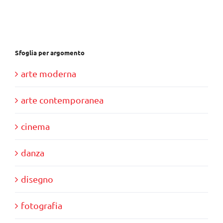
€37,00.
€35,00.
Sfoglia per argomento
arte moderna
arte contemporanea
cinema
danza
disegno
fotografia