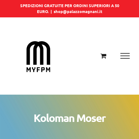
Salta
SPEDIZIONI GRATUITE PER ORDINI SUPERIORI A 50
EURO.
|
shop@palazzomagnani.it
al
contenuto
Koloman Moser