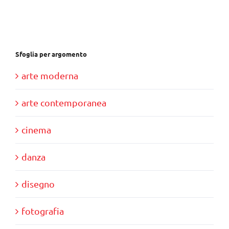
€37,00.
€35,00.
Sfoglia per argomento
arte moderna
arte contemporanea
cinema
danza
disegno
fotografia