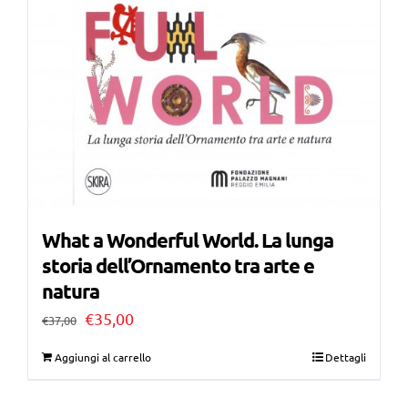
What a Wonderful World. La lunga
storia dell’Ornamento tra arte e
natura
Il
Il
€
35,00
€
37,00
prezzo
prezzo
Aggiungi al carrello
Dettagli
originale
attuale
era:
è: