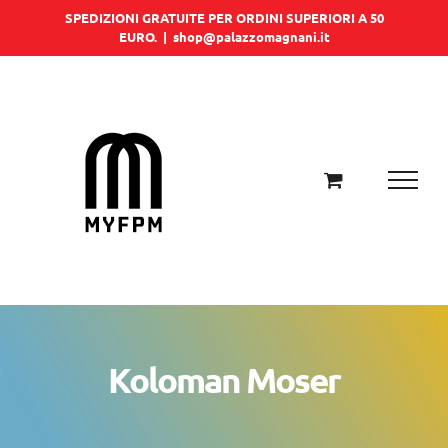
Salta
SPEDIZIONI GRATUITE PER ORDINI SUPERIORI A 50
EURO.
|
shop@palazzomagnani.it
al
contenuto
Koloman Moser