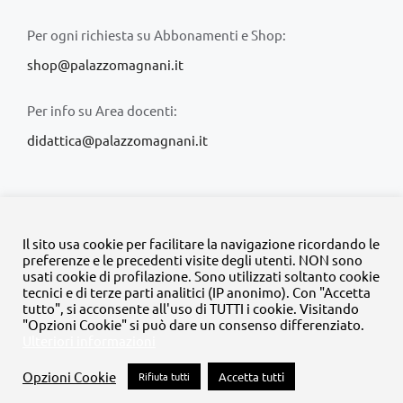
Per ogni richiesta su Abbonamenti e Shop:
shop@palazzomagnani.it
Per info su Area docenti:
didattica@palazzomagnani.it
Il sito usa cookie per facilitare la navigazione ricordando le
preferenze e le precedenti visite degli utenti. NON sono
usati cookie di profilazione. Sono utilizzati soltanto cookie
© Copyright 2020 -
2026 | Tutti i diritti riservati | MyFpm è un
tecnici e di terze parti analitici (IP anonimo). Con "Accetta
progetto della
Fondazione Palazzo Magnani
tutto", si acconsente all'uso di TUTTI i cookie. Visitando
"Opzioni Cookie" si può dare un consenso differenziato.
Ulteriori informazioni
Facebook
Instagram
Twitter
LinkedIn
YouTube
Opzioni Cookie
Rifiuta tutti
Accetta tutti