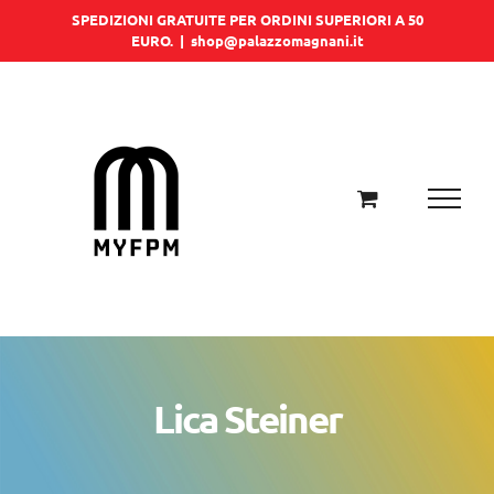
Salta
SPEDIZIONI GRATUITE PER ORDINI SUPERIORI A 50
EURO.
|
shop@palazzomagnani.it
al
contenuto
Lica Steiner