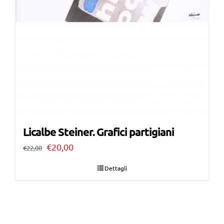
Licalbe Steiner. Grafici partigiani
Il
Il
€
20,00
€
22,00
prezzo
prezzo
Dettagli
originale
attuale
era:
è:
€22,00.
€20,00.