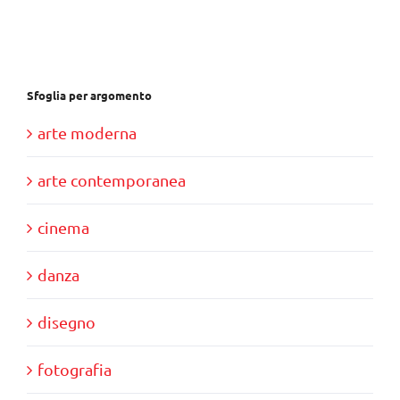
€28,00.
€10,00.
Sfoglia per argomento
arte moderna
arte contemporanea
cinema
danza
disegno
fotografia