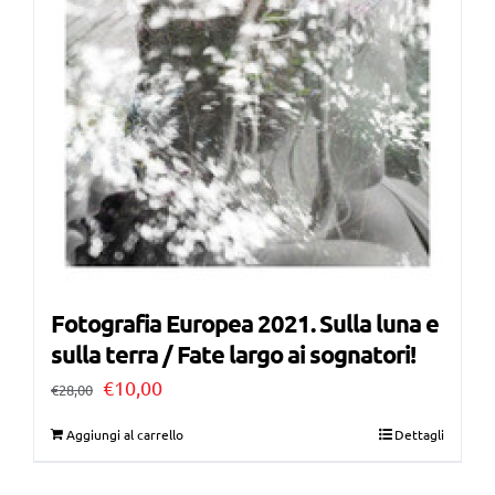
Fotografia Europea 2021. Sulla luna e
sulla terra / Fate largo ai sognatori!
Il
Il
€
10,00
€
28,00
prezzo
prezzo
Aggiungi al carrello
Dettagli
originale
attuale
era:
è: