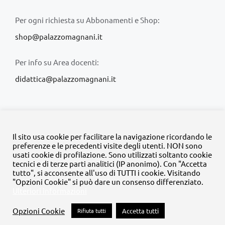
Per ogni richiesta su Abbonamenti e Shop:
shop@palazzomagnani.it
Per info su Area docenti:
didattica@palazzomagnani.it
Il sito usa cookie per facilitare la navigazione ricordando le
preferenze e le precedenti visite degli utenti. NON sono
usati cookie di profilazione. Sono utilizzati soltanto cookie
© Copyright 2020 -
2026 | Tutti i diritti riservati | MyFpm è un
tecnici e di terze parti analitici (IP anonimo). Con "Accetta
progetto della
Fondazione Palazzo Magnani
tutto", si acconsente all'uso di TUTTI i cookie. Visitando
"Opzioni Cookie" si può dare un consenso differenziato.
Ulteriori informazioni
Facebook
Instagram
Twitter
LinkedIn
YouTube
Opzioni Cookie
Rifiuta tutti
Accetta tutti