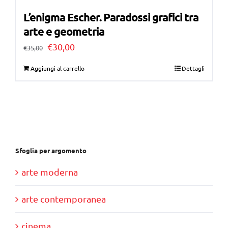
L’enigma Escher. Paradossi grafici tra
arte e geometria
Il
Il
€
30,00
€
35,00
prezzo
prezzo
Aggiungi al carrello
Dettagli
originale
attuale
era:
è:
€35,00.
€30,00.
Sfoglia per argomento
arte moderna
arte contemporanea
cinema