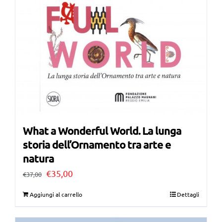
What a Wonderful World. La lunga
storia dell’Ornamento tra arte e
natura
Il
Il
€
35,00
€
37,00
prezzo
prezzo
Aggiungi al carrello
Dettagli
originale
attuale
era:
è: