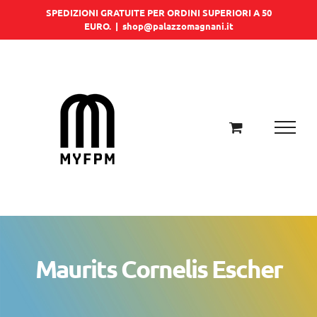
Salta
SPEDIZIONI GRATUITE PER ORDINI SUPERIORI A 50
EURO.
|
shop@palazzomagnani.it
al
contenuto
Maurits Cornelis Escher