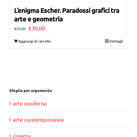
L’enigma Escher. Paradossi grafici tra
arte e geometria
Il
Il
€
30,00
€
35,00
prezzo
prezzo
Aggiungi al carrello
Dettagli
originale
attuale
era:
è:
€35,00.
€30,00.
Sfoglia per argomento
arte moderna
arte contemporanea
cinema