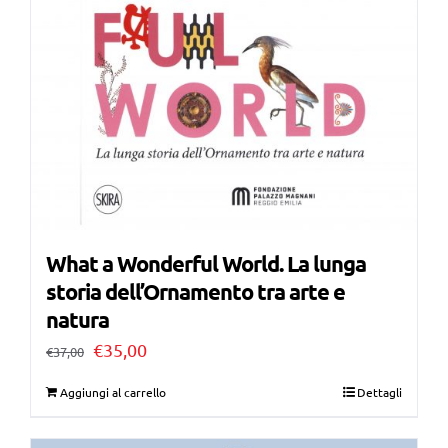
What a Wonderful World. La lunga
storia dell’Ornamento tra arte e
natura
Il
Il
€
35,00
€
37,00
prezzo
prezzo
Aggiungi al carrello
Dettagli
originale
attuale
era:
è: