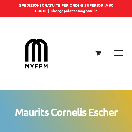
Salta
SPEDIZIONI GRATUITE PER ORDINI SUPERIORI A 50
EURO.
|
shop@palazzomagnani.it
al
contenuto
Maurits Cornelis Escher