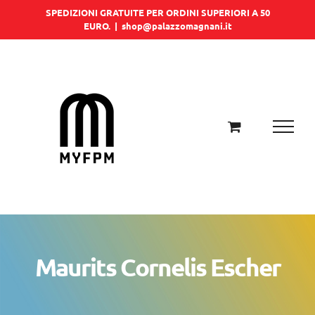
Salta
SPEDIZIONI GRATUITE PER ORDINI SUPERIORI A 50
EURO.
|
shop@palazzomagnani.it
al
contenuto
Maurits Cornelis Escher