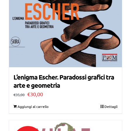
L’enigma Escher. Paradossi grafici tra
arte e geometria
Il
Il
€
30,00
€
35,00
prezzo
prezzo
Aggiungi al carrello
Dettagli
originale
attuale
era:
è: