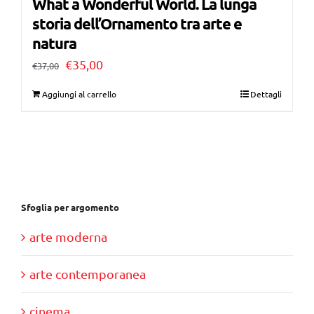
What a Wonderful World. La lunga
storia dell’Ornamento tra arte e
natura
Il
Il
€
35,00
€
37,00
prezzo
prezzo
Aggiungi al carrello
Dettagli
originale
attuale
era:
è:
€37,00.
€35,00.
Sfoglia per argomento
arte moderna
arte contemporanea
cinema