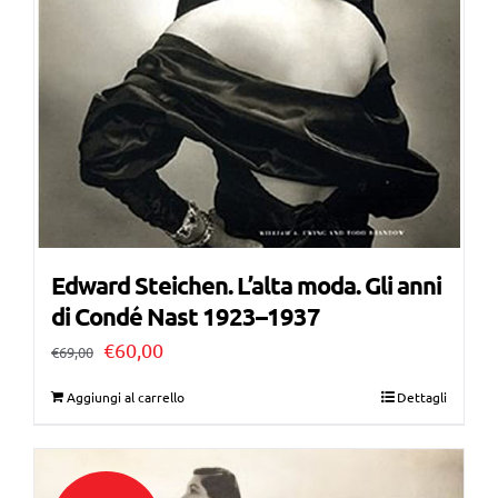
Edward Steichen. L’alta moda. Gli anni
di Condé Nast 1923–1937
Il
Il
€
60,00
€
69,00
prezzo
prezzo
Aggiungi al carrello
Dettagli
originale
attuale
era:
è:
€69,00.
€60,00.