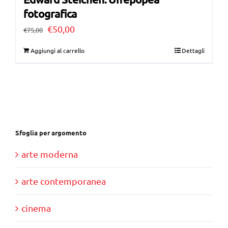
fotografica
Il
Il
€
50,00
€
75,00
prezzo
prezzo
Aggiungi al carrello
Dettagli
originale
attuale
era:
è:
€75,00.
€50,00.
Sfoglia per argomento
arte moderna
arte contemporanea
cinema