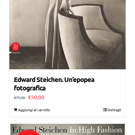
Edward Steichen. Un’epopea
fotografica
Il
Il
€
50,00
€
75,00
prezzo
prezzo
Aggiungi al carrello
Dettagli
originale
attuale
era:
è: