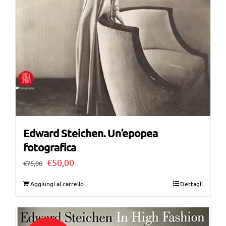
Edward Steichen. Un’epopea
fotografica
Il
Il
€
50,00
€
75,00
prezzo
prezzo
Aggiungi al carrello
Dettagli
originale
attuale
era:
è: