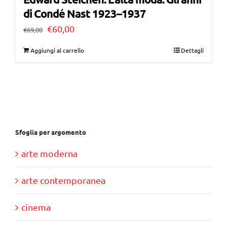
di Condé Nast 1923–1937
Il
Il
€
60,00
€
69,00
prezzo
prezzo
Aggiungi al carrello
Dettagli
originale
attuale
era:
è:
€69,00.
€60,00.
Sfoglia per argomento
arte moderna
arte contemporanea
cinema