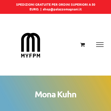
Salta
SPEDIZIONI GRATUITE PER ORDINI SUPERIORI A 50
EURO.
|
shop@palazzomagnani.it
al
contenuto
Mona Kuhn