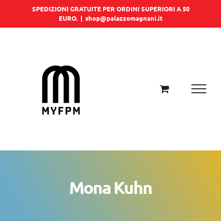
Salta
SPEDIZIONI GRATUITE PER ORDINI SUPERIORI A 50
EURO.
|
shop@palazzomagnani.it
al
contenuto
Mona Kuhn