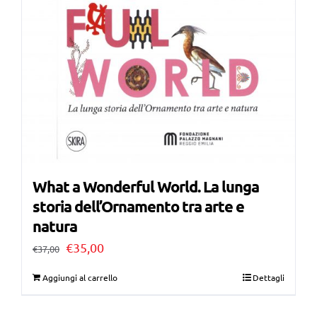
What a Wonderful World. La lunga
storia dell’Ornamento tra arte e
natura
Il
Il
€
35,00
€
37,00
prezzo
prezzo
Aggiungi al carrello
Dettagli
originale
attuale
era:
è: