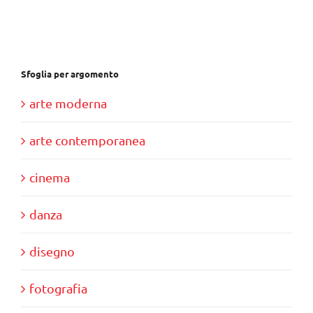
€37,00.
€35,00.
Sfoglia per argomento
arte moderna
arte contemporanea
cinema
danza
disegno
fotografia