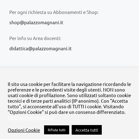
Per ogni richiesta su Abbonamenti e Shop:
shop@palazzomagnani.it
Per info su Area docenti:
didattica@palazzomagnani.it
Il sito usa cookie per facilitare la navigazione ricordando le
preferenze e le precedenti visite degli utenti. NON sono
usati cookie di profilazione. Sono utilizzati soltanto cookie
© Copyright 2020 -
2026 | Tutti i diritti riservati | MyFpm è un
tecnici e di terze parti analitici (IP anonimo). Con "Accetta
progetto della
Fondazione Palazzo Magnani
tutto", si acconsente all'uso di TUTTI i cookie. Visitando
"Opzioni Cookie" si può dare un consenso differenziato.
Ulteriori informazioni
Facebook
Instagram
Twitter
LinkedIn
YouTube
Opzioni Cookie
Rifiuta tutti
Accetta tutti