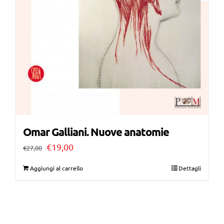
Omar Galliani. Nuove anatomie
Il
Il
€
19,00
€
27,00
prezzo
prezzo
Aggiungi al carrello
Dettagli
originale
attuale
era:
è:
€27,00.
€19,00.