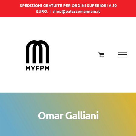
Salta
SPEDIZIONI GRATUITE PER ORDINI SUPERIORI A 50
EURO.
|
shop@palazzomagnani.it
al
contenuto
Omar Galliani