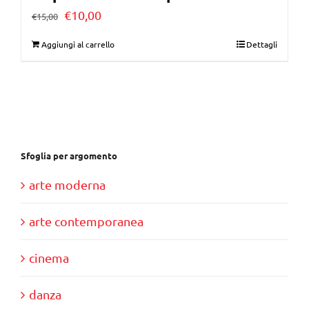
Il
Il
€
10,00
€
15,00
prezzo
prezzo
Aggiungi al carrello
Dettagli
originale
attuale
era:
è:
€15,00.
€10,00.
Sfoglia per argomento
arte moderna
arte contemporanea
cinema
danza