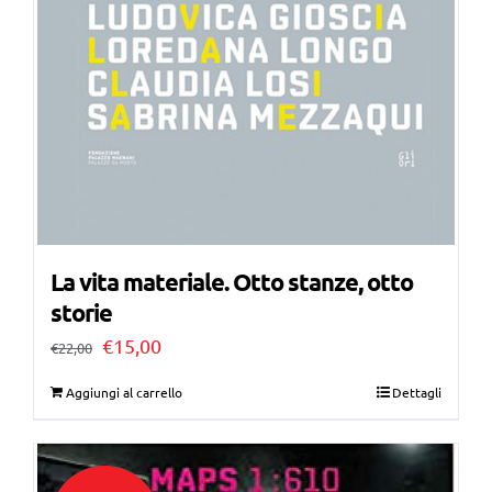
La vita materiale. Otto stanze, otto
storie
Il
Il
€
15,00
€
22,00
prezzo
prezzo
Aggiungi al carrello
Dettagli
originale
attuale
era:
è:
€22,00.
€15,00.