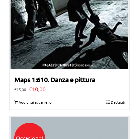
Maps 1:610. Danza e pittura
Il
Il
€
10,00
€
15,00
prezzo
prezzo
Aggiungi al carrello
Dettagli
originale
attuale
era:
è:
€15,00.
€10,00.
Occasione!