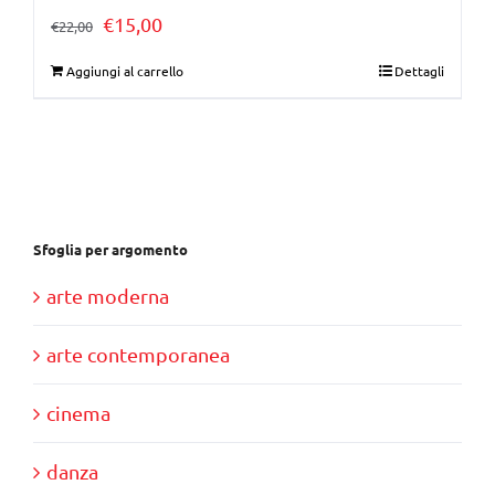
Il
Il
€
15,00
€
22,00
prezzo
prezzo
Aggiungi al carrello
Dettagli
originale
attuale
era:
è:
€22,00.
€15,00.
Sfoglia per argomento
arte moderna
arte contemporanea
cinema
danza