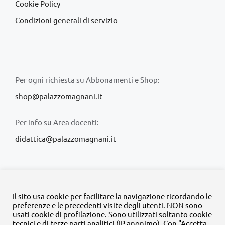
Cookie Policy
Condizioni generali di servizio
Per ogni richiesta su Abbonamenti e Shop:
shop@palazzomagnani.it
Per info su Area docenti:
didattica@palazzomagnani.it
Il sito usa cookie per facilitare la navigazione ricordando le
preferenze e le precedenti visite degli utenti. NON sono
usati cookie di profilazione. Sono utilizzati soltanto cookie
© Copyright 2020 -
2026 | Tutti i diritti riservati | MyFpm è un
tecnici e di terze parti analitici (IP anonimo). Con "Accetta