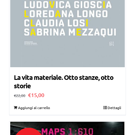
La vita materiale. Otto stanze, otto
storie
Il
Il
€
15,00
€
22,00
prezzo
prezzo
Aggiungi al carrello
Dettagli
originale
attuale
era:
è:
€22,00.
€15,00.