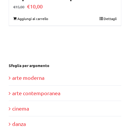
Il
Il
€
10,00
€
15,00
prezzo
prezzo
Aggiungi al carrello
Dettagli
originale
attuale
era:
è:
€15,00.
€10,00.
Sfoglia per argomento
arte moderna
arte contemporanea
cinema
danza