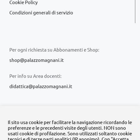
Cookie Policy
Condizioni generali di servizio
Per ogni richiesta su Abbonamenti e Shop:
shop@palazzomagnani.it
Per info su Area docenti:
didattica@palazzomagnani.it
Il sito usa cookie per facilitare la navigazione ricordando le
preferenze e le precedenti visite degli utenti. NON sono
usati cookie di profilazione. Sono utilizzati soltanto cookie
© Copyright 2020 -
2026 | Tutti i diritti riservati | MyFpm è un
tecnici e di terze parti analitici (IP anonimo). Con "Accetta