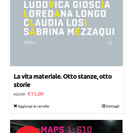
La vita materiale. Otto stanze, otto
storie
Il
Il
€
15,00
€
22,00
prezzo
prezzo
Aggiungi al carrello
Dettagli
originale
attuale
era:
è:
€22,00.
€15,00.