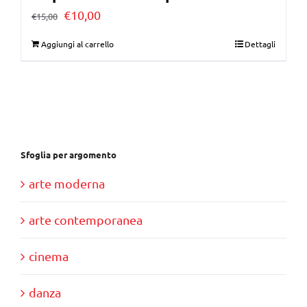
Il
Il
€
10,00
€
15,00
prezzo
prezzo
Aggiungi al carrello
Dettagli
originale
attuale
era:
è:
€15,00.
€10,00.
Sfoglia per argomento
arte moderna
arte contemporanea
cinema
danza