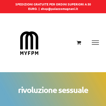
Salta
SPEDIZIONI GRATUITE PER ORDINI SUPERIORI A 50
EURO.
|
shop@palazzomagnani.it
al
contenuto
rivoluzione sessuale