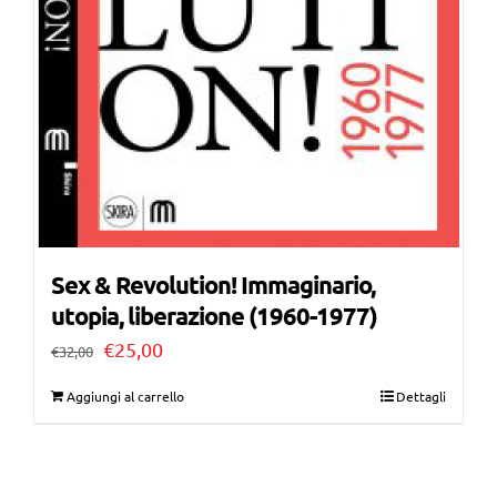
Sex & Revolution! Immaginario,
utopia, liberazione (1960-1977)
Il
Il
€
25,00
€
32,00
prezzo
prezzo
Aggiungi al carrello
Dettagli
originale
attuale
era:
è:
€32,00.
€25,00.