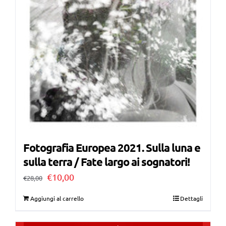
Fotografia Europea 2021. Sulla luna e
sulla terra / Fate largo ai sognatori!
Il
Il
€
10,00
€
28,00
prezzo
prezzo
Aggiungi al carrello
Dettagli
originale
attuale
era:
è: