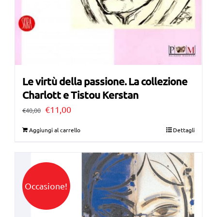
Le virtù della passione. La collezione
Charlott e Tistou Kerstan
Il
Il
€
11,00
€
40,00
prezzo
prezzo
Aggiungi al carrello
Dettagli
originale
attuale
era:
è:
€40,00.
€11,00.
Occasione!