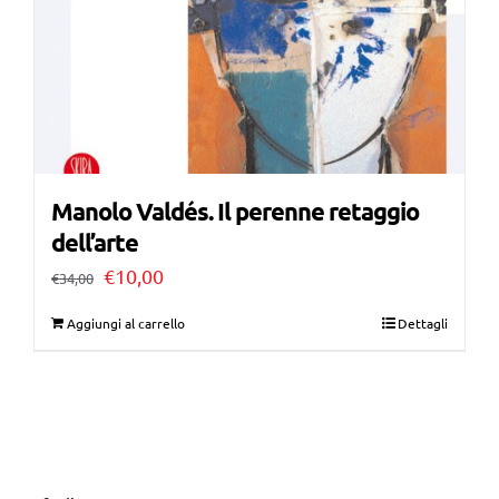
Manolo Valdés. Il perenne retaggio
dell’arte
Il
Il
€
10,00
€
34,00
prezzo
prezzo
Aggiungi al carrello
Dettagli
originale
attuale
era:
è:
€34,00.
€10,00.