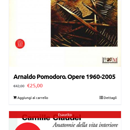
Arnaldo Pomodoro. Opere 1960-2005
Il
Il
€
25,00
€
42,00
prezzo
prezzo
Aggiungi al carrello
Dettagli
originale
attuale
era:
è:
Esaurito
€42,00.
€25,00.