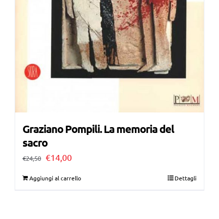
Graziano Pompili. La memoria del
sacro
Il
Il
€
14,00
€
24,50
prezzo
prezzo
Aggiungi al carrello
Dettagli
originale
attuale
era:
è: