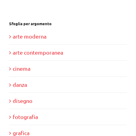
€24,50.
€14,00.
Sfoglia per argomento
arte moderna
arte contemporanea
cinema
danza
disegno
fotografia
grafica