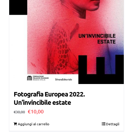
Fotografia Europea 2022.
Un’invincibile estate
Il
Il
€
10,00
€
30,00
prezzo
prezzo
Aggiungi al carrello
Dettagli
originale
attuale