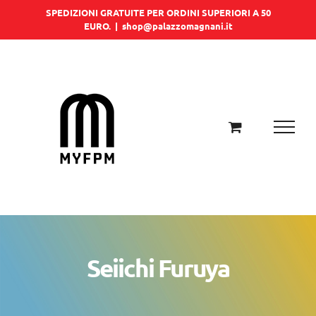
Salta
SPEDIZIONI GRATUITE PER ORDINI SUPERIORI A 50
EURO.
|
shop@palazzomagnani.it
al
contenuto
Seiichi Furuya