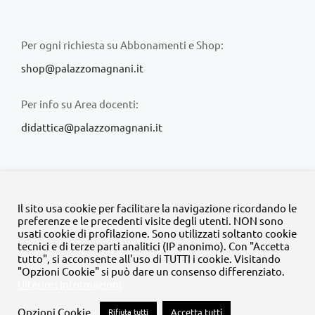
Per ogni richiesta su Abbonamenti e Shop:
shop@palazzomagnani.it
Per info su Area docenti:
didattica@palazzomagnani.it
Il sito usa cookie per facilitare la navigazione ricordando le
preferenze e le precedenti visite degli utenti. NON sono
usati cookie di profilazione. Sono utilizzati soltanto cookie
© Copyright 2020 -
2026 | Tutti i diritti riservati | MyFpm è un
tecnici e di terze parti analitici (IP anonimo). Con "Accetta
progetto della
Fondazione Palazzo Magnani
tutto", si acconsente all'uso di TUTTI i cookie. Visitando
"Opzioni Cookie" si può dare un consenso differenziato.
Ulteriori informazioni
Facebook
Instagram
Twitter
LinkedIn
YouTube
Opzioni Cookie
Rifiuta tutti
Accetta tutti