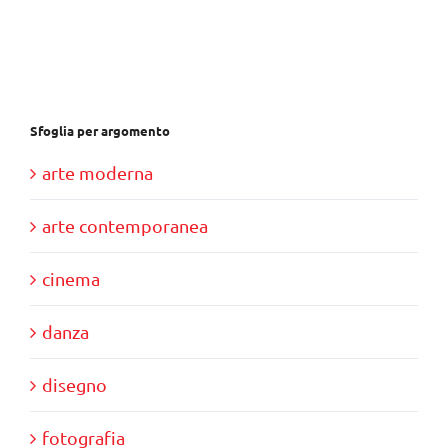
era:
è:
€30,00.
€10,00.
Sfoglia per argomento
arte moderna
arte contemporanea
cinema
danza
disegno
fotografia