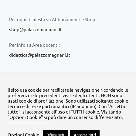
Per ogni richiesta su Abbonamenti e Shop:
shop@palazzomagnani.it
Per info su Area docenti:
didattica@palazzomagnani.it
Il sito usa cookie per facilitare la navigazione ricordando le
preferenze e le precedenti visite degli utenti. NON sono
usati cookie di profilazione. Sono utilizzati soltanto cookie
© Copyright 2020 -
2026 | Tutti i diritti riservati | MyFpm è un
tecnici e di terze parti analitici (IP anonimo). Con "Accetta
progetto della
Fondazione Palazzo Magnani
tutto", si acconsente all'uso di TUTTI i cookie. Visitando
"Opzioni Cookie" si può dare un consenso differenziato.
Ulteriori informazioni
Facebook
Instagram
Twitter
LinkedIn
YouTube
Opzioni Cookie
Rifiuta tutti
Accetta tutti