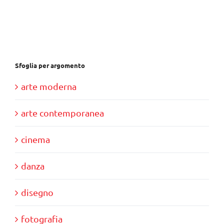
era:
è:
€30,00.
€10,00.
Sfoglia per argomento
arte moderna
arte contemporanea
cinema
danza
disegno
fotografia