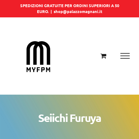
Salta
SPEDIZIONI GRATUITE PER ORDINI SUPERIORI A 50
EURO.
|
shop@palazzomagnani.it
al
contenuto
Seiichi Furuya