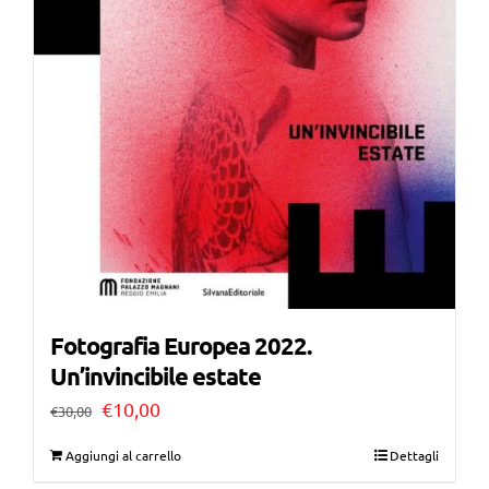
Fotografia Europea 2022.
Un’invincibile estate
Il
Il
€
10,00
€
30,00
prezzo
prezzo
Aggiungi al carrello
Dettagli
originale
attuale