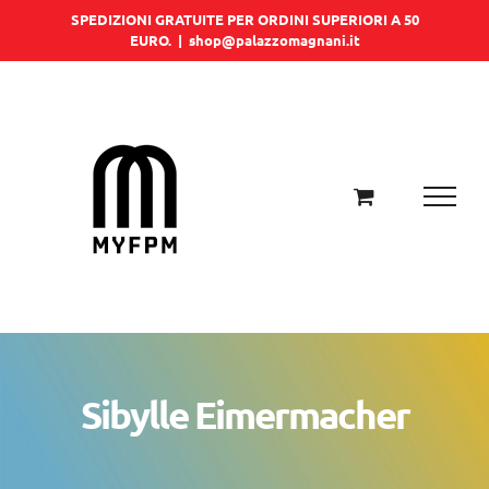
Salta
SPEDIZIONI GRATUITE PER ORDINI SUPERIORI A 50
EURO.
|
shop@palazzomagnani.it
al
contenuto
Sibylle Eimermacher