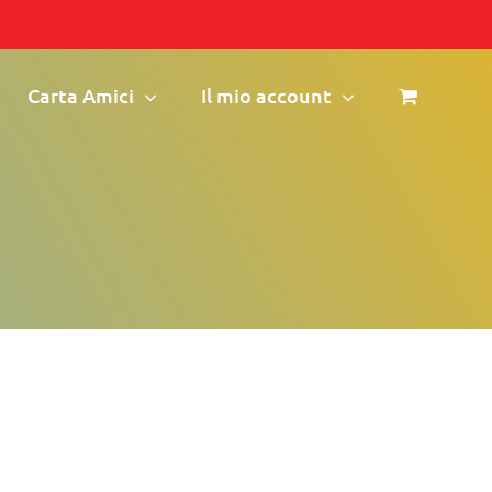
Carta Amici
Il mio account