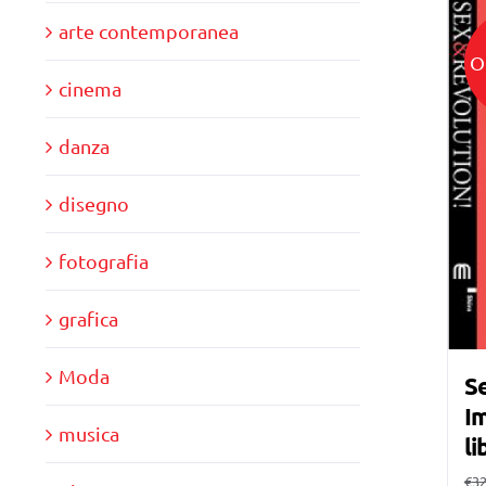
arte contemporanea
O
cinema
danza
disegno
fotografia
grafica
Moda
Se
Im
musica
li
€
32