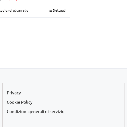
prezzo
prezzo
ggiungi al carrello
Dettagli
originale
attuale
era:
è:
€32,00.
€25,00.
Privacy
Cookie Policy
Condizioni generali di servizio