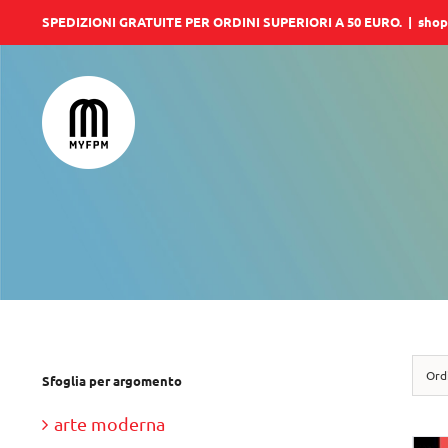
Salta
SPEDIZIONI GRATUITE PER ORDINI SUPERIORI A 50 EURO.
|
shop
al
contenuto
Ord
Sfoglia per argomento
arte moderna