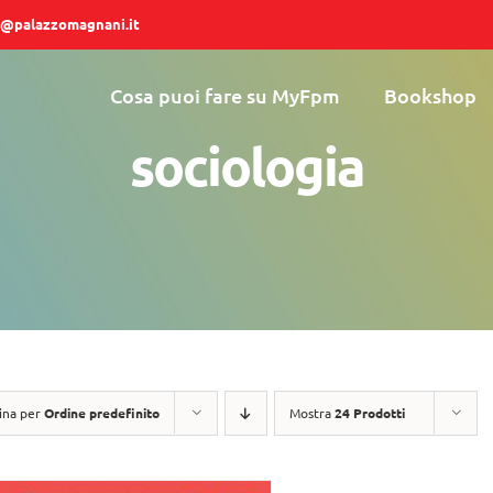
@palazzomagnani.it
Cosa puoi fare su MyFpm
Bookshop
sociologia
ina per
Ordine predefinito
Mostra
24 Prodotti