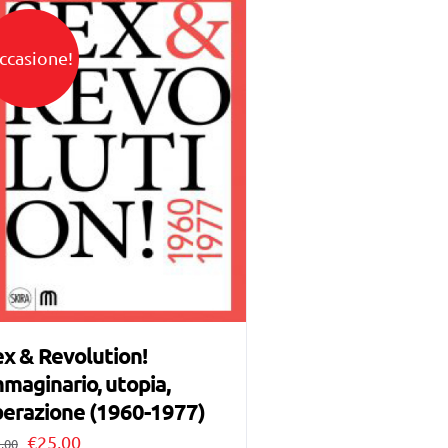
ccasione!
x & Revolution!
maginario, utopia,
berazione (1960-1977)
Il
Il
€
25,00
,00