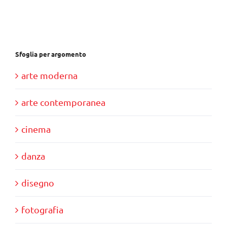
€28,00.
€10,00.
Sfoglia per argomento
arte moderna
arte contemporanea
cinema
danza
disegno
fotografia