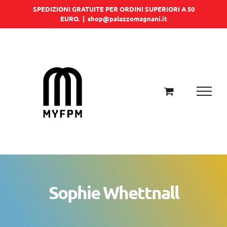
Salta
SPEDIZIONI GRATUITE PER ORDINI SUPERIORI A 50
EURO.
|
shop@palazzomagnani.it
al
contenuto
Sophie Whettnall