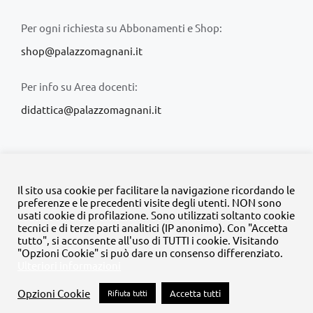
Per ogni richiesta su Abbonamenti e Shop:
shop@palazzomagnani.it
Per info su Area docenti:
didattica@palazzomagnani.it
Il sito usa cookie per facilitare la navigazione ricordando le
preferenze e le precedenti visite degli utenti. NON sono
usati cookie di profilazione. Sono utilizzati soltanto cookie
© Copyright 2020 -
2026 | Tutti i diritti riservati | MyFpm è un
tecnici e di terze parti analitici (IP anonimo). Con "Accetta
progetto della
Fondazione Palazzo Magnani
tutto", si acconsente all'uso di TUTTI i cookie. Visitando
"Opzioni Cookie" si può dare un consenso differenziato.
Ulteriori informazioni
Facebook
Instagram
Twitter
LinkedIn
YouTube
Opzioni Cookie
Rifiuta tutti
Accetta tutti