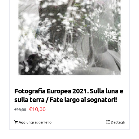
Fotografia Europea 2021. Sulla luna e
sulla terra / Fate largo ai sognatori!
Il
Il
€
10,00
€
28,00
prezzo
prezzo
Aggiungi al carrello
Dettagli
originale
attuale
era:
è: