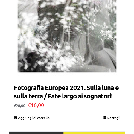
Fotografia Europea 2021. Sulla luna e
sulla terra / Fate largo ai sognatori!
Il
Il
€
10,00
€
28,00
prezzo
prezzo
Aggiungi al carrello
Dettagli
originale
attuale
era:
è: