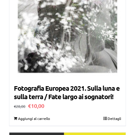
Fotografia Europea 2021. Sulla luna e
sulla terra / Fate largo ai sognatori!
Il
Il
€
10,00
€
28,00
prezzo
prezzo
Aggiungi al carrello
Dettagli
originale
attuale
era:
è: