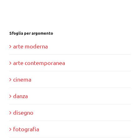
€37,00.
€35,00.
Sfoglia per argomento
arte moderna
arte contemporanea
cinema
danza
disegno
fotografia