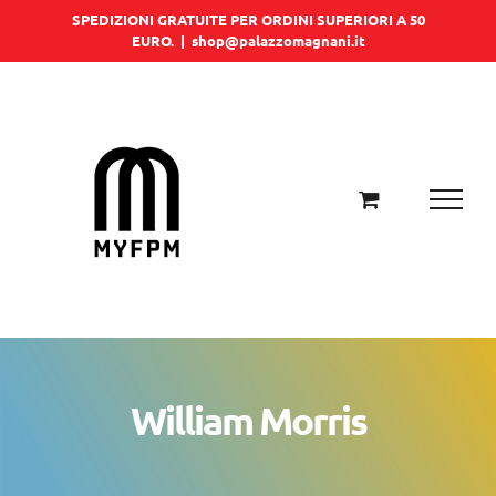
Salta
SPEDIZIONI GRATUITE PER ORDINI SUPERIORI A 50
EURO.
|
shop@palazzomagnani.it
al
contenuto
William Morris