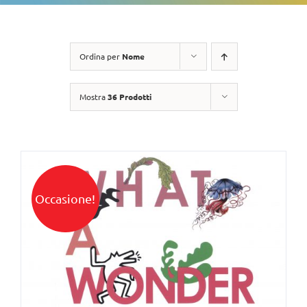
Ordina per
Nome
Mostra
36 Prodotti
Occasione!