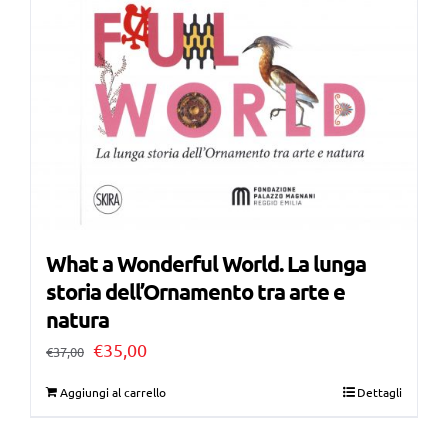
What a Wonderful World. La lunga
storia dell’Ornamento tra arte e
natura
Il
Il
€
35,00
€
37,00
prezzo
prezzo
Aggiungi al carrello
Dettagli
originale
attuale
era:
è: