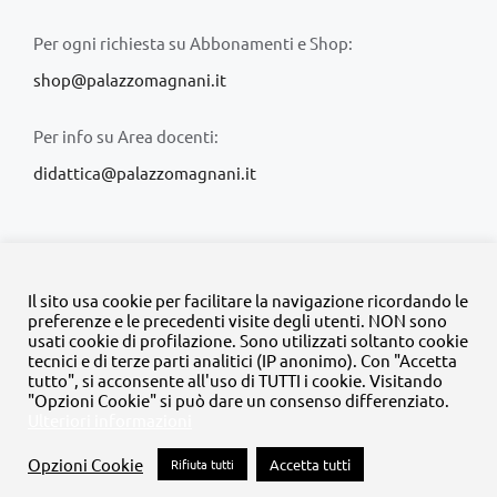
Per ogni richiesta su Abbonamenti e Shop:
shop@palazzomagnani.it
Per info su Area docenti:
didattica@palazzomagnani.it
Il sito usa cookie per facilitare la navigazione ricordando le
preferenze e le precedenti visite degli utenti. NON sono
usati cookie di profilazione. Sono utilizzati soltanto cookie
© Copyright 2020 -
2026 | Tutti i diritti riservati | MyFpm è un
tecnici e di terze parti analitici (IP anonimo). Con "Accetta
progetto della
Fondazione Palazzo Magnani
tutto", si acconsente all'uso di TUTTI i cookie. Visitando
"Opzioni Cookie" si può dare un consenso differenziato.
Ulteriori informazioni
Facebook
Instagram
Twitter
LinkedIn
YouTube
Opzioni Cookie
Rifiuta tutti
Accetta tutti