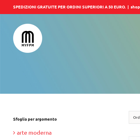
Salta
SPEDIZIONI GRATUITE PER ORDINI SUPERIORI A 50 EURO.
|
shop
al
contenuto
Ord
Sfoglia per argomento
arte moderna