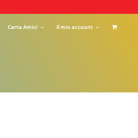
Carta Amici
Il mio account