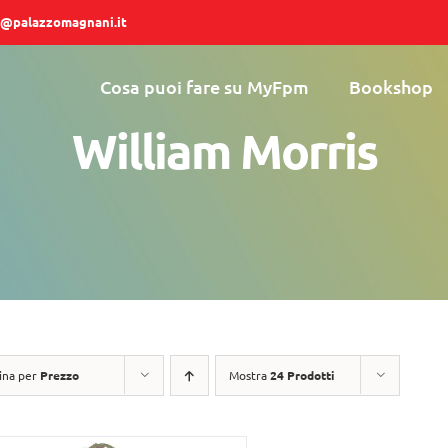
@palazzomagnani.it
Cosa puoi fare su MyFpm
Bookshop
William Morris
ina per
Prezzo
Mostra
24 Prodotti