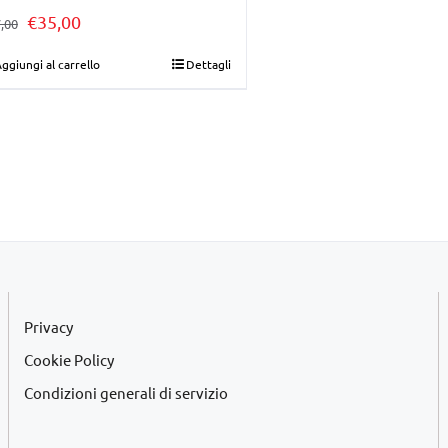
Il
Il
€
35,00
,00
prezzo
prezzo
ggiungi al carrello
Dettagli
originale
attuale
era:
è:
€37,00.
€35,00.
Privacy
Cookie Policy
Condizioni generali di servizio