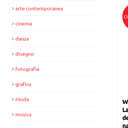
arte contemporanea
O
cinema
danza
disegno
fotografia
grafica
Moda
W
La
musica
de
n