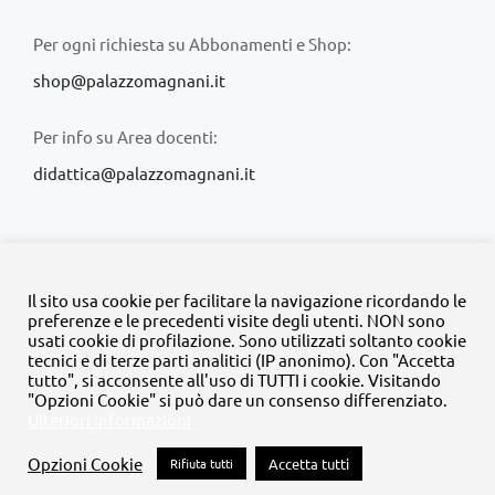
Per ogni richiesta su Abbonamenti e Shop:
shop@palazzomagnani.it
Per info su Area docenti:
didattica@palazzomagnani.it
Il sito usa cookie per facilitare la navigazione ricordando le
preferenze e le precedenti visite degli utenti. NON sono
usati cookie di profilazione. Sono utilizzati soltanto cookie
© Copyright 2020 -
2026 | Tutti i diritti riservati | MyFpm è un
tecnici e di terze parti analitici (IP anonimo). Con "Accetta
progetto della
Fondazione Palazzo Magnani
tutto", si acconsente all'uso di TUTTI i cookie. Visitando
"Opzioni Cookie" si può dare un consenso differenziato.
Ulteriori informazioni
Facebook
Instagram
Twitter
LinkedIn
YouTube
Opzioni Cookie
Rifiuta tutti
Accetta tutti