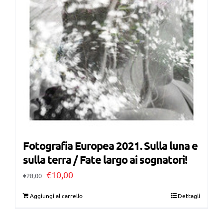
Fotografia Europea 2021. Sulla luna e
sulla terra / Fate largo ai sognatori!
Il
Il
€
10,00
€
28,00
prezzo
prezzo
Aggiungi al carrello
Dettagli
originale
attuale
era:
è: