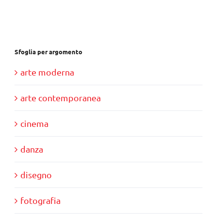
€28,00.
€10,00.
Sfoglia per argomento
arte moderna
arte contemporanea
cinema
danza
disegno
fotografia