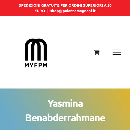
Salta
SPEDIZIONI GRATUITE PER ORDINI SUPERIORI A 50
EURO.
|
shop@palazzomagnani.it
al
contenuto
Yasmina
Benabderrahmane